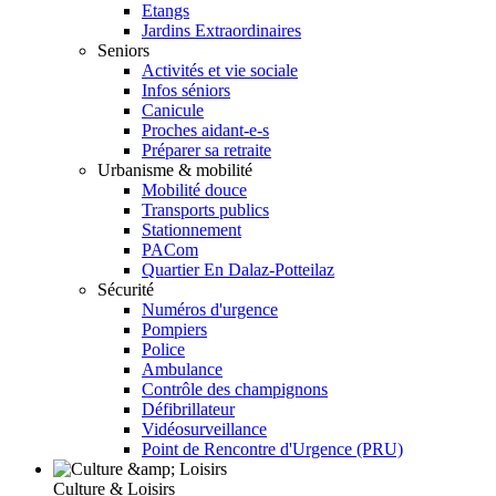
Etangs
Jardins Extraordinaires
Seniors
Activités et vie sociale
Infos séniors
Canicule
Proches aidant-e-s
Préparer sa retraite
Urbanisme & mobilité
Mobilité douce
Transports publics
Stationnement
PACom
Quartier En Dalaz-Potteilaz
Sécurité
Numéros d'urgence
Pompiers
Police
Ambulance
Contrôle des champignons
Défibrillateur
Vidéosurveillance
Point de Rencontre d'Urgence (PRU)
Culture & Loisirs