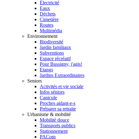
Électricité
Eaux
Déchets
Cimetière
Routes
Multimédia
Environnement
Biodiversité
Jardin familiaux
Subventions
Espace récréatif
Pour Bussigny, j'agis!
Etangs
Jardins Extraordinaires
Seniors
Activités et vie sociale
Infos séniors
Canicule
Proches aidant-e-s
Préparer sa retraite
Urbanisme & mobilité
Mobilité douce
Transports publics
Stationnement
PACom