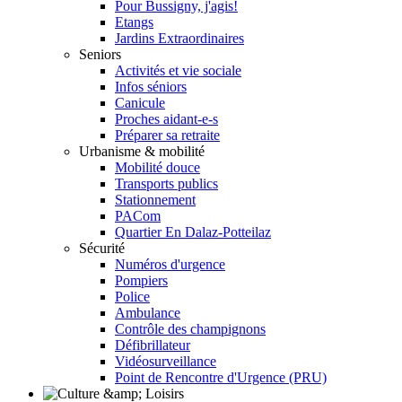
Pour Bussigny, j'agis!
Etangs
Jardins Extraordinaires
Seniors
Activités et vie sociale
Infos séniors
Canicule
Proches aidant-e-s
Préparer sa retraite
Urbanisme & mobilité
Mobilité douce
Transports publics
Stationnement
PACom
Quartier En Dalaz-Potteilaz
Sécurité
Numéros d'urgence
Pompiers
Police
Ambulance
Contrôle des champignons
Défibrillateur
Vidéosurveillance
Point de Rencontre d'Urgence (PRU)