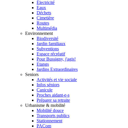
Électricité
Eaux
Déchets
Cimetière
Routes
Multimédia
Environnement
Biodiversité
Jardin familiaux
Subventions
Espace récréatif
Pour Bussigny, j'agis!
Etangs
Jardins Extraordinaires
Seniors
Activités et vie sociale
Infos séniors
Canicule
Proches aidant-e-s
Préparer sa retraite
Urbanisme & mobilité
Mobilité douce
Transports publics
Stationnement
PACom