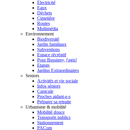
Électricité
Eaux
Déchets
Cimetière
Routes
Multimédia
Environnement
Biodiversité
Jardin familiaux
Subventions
Espace récréatif
Pour Bussigny, j'agis!
Etangs
Jardins Extraordinaires
Seniors
Activités et vie sociale
Infos séniors
Canicule
Proches aidant-e-s
Préparer sa retraite
Urbanisme & mobilité
Mobilité douce
Transports publics
Stationnement
PACom