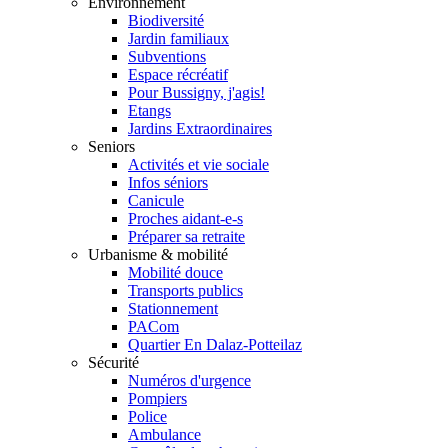
Environnement
Biodiversité
Jardin familiaux
Subventions
Espace récréatif
Pour Bussigny, j'agis!
Etangs
Jardins Extraordinaires
Seniors
Activités et vie sociale
Infos séniors
Canicule
Proches aidant-e-s
Préparer sa retraite
Urbanisme & mobilité
Mobilité douce
Transports publics
Stationnement
PACom
Quartier En Dalaz-Potteilaz
Sécurité
Numéros d'urgence
Pompiers
Police
Ambulance