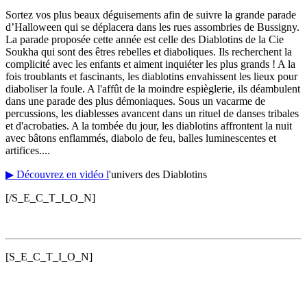
Sortez vos plus beaux déguisements afin de suivre la grande parade
d’Halloween qui se déplacera dans les rues assombries de Bussigny.
La parade proposée cette année est celle des Diablotins de la Cie
Soukha qui sont des êtres rebelles et diaboliques. Ils recherchent la
complicité avec les enfants et aiment inquiéter les plus grands ! A la
fois troublants et fascinants, les diablotins envahissent les lieux pour
diaboliser la foule. A l'affût de la moindre espièglerie, ils déambulent
dans une parade des plus démoniaques. Sous un vacarme de
percussions, les diablesses avancent dans un rituel de danses tribales
et d'acrobaties. A la tombée du jour, les diablotins affrontent la nuit
avec bâtons enflammés, diabolo de feu, balles luminescentes et
artifices....
▶ Découvrez en vidéo l
'univers des Diablotins
[/S_E_C_T_I_O_N]
[S_E_C_T_I_O_N]