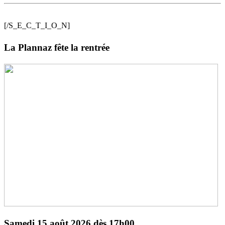
[/S_E_C_T_I_O_N]
La Plannaz fête la rentrée
Samedi 15 août 2026 dès 17h00