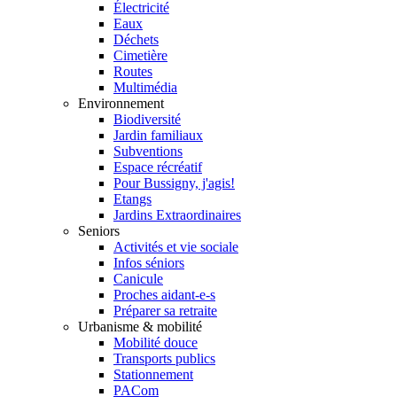
Électricité
Eaux
Déchets
Cimetière
Routes
Multimédia
Environnement
Biodiversité
Jardin familiaux
Subventions
Espace récréatif
Pour Bussigny, j'agis!
Etangs
Jardins Extraordinaires
Seniors
Activités et vie sociale
Infos séniors
Canicule
Proches aidant-e-s
Préparer sa retraite
Urbanisme & mobilité
Mobilité douce
Transports publics
Stationnement
PACom