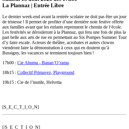
La Plannaz | Entrée Libre
Le dernier week-end avant la rentrée scolaire ne doit pas être un jour
de tristesse ! Il permet de profiter d’une dernière note festive offerte
aux familles avant que les enfants reprennent le chemin de l‘école.
Les festivités se dérouleront à la Plannaz, qui fera une fois de plus la
part belle aux arts de rue en permettant au Six Pompes Summer Tour
d’y faire escale. Acteurs de théâtre, acrobates et autres clowns
viendront faire la démonstration à ceux qui en doutent qu’à
Bussigny, les vacances se terminent toujours bien !
17h00 :
Cie Ahuma - Banan’O’rama
18h15 :
Collectif Primavez, Playground
19h15 : Cie de l’inutile, Helvetia
[S_E_C_T_I_O_N]
[/S_E_C_T_I_O_N]