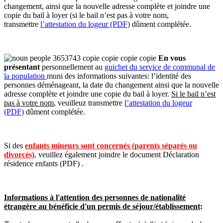
changement, ainsi que la nouvelle adresse complète
et joindre
une
copie du bail à loyer (si le bail n’est pas à votre nom,
transmettre
l’attestation du logeur (PDF)
dûment complétée
.
En vous
présentant
personnellement au
guichet du service de communal de
la population
muni des informations suivantes: l’identité des
personnes déménageant, la date du changement ainsi que la nouvelle
adresse complète et joindre une copie du bail à loyer.
Si le bail n’est
pas à votre nom
, veuilleuz transmettre
l’attestation du logeur
(PDF)
dûment complétée.
Si des
enfants mineurs sont concernés (parents séparés ou
divorcés)
, veuillez également joindre le document Déclaration
résidence enfants (PDF)
.
Informations à l'attention des personnes de nationalité
étrangère au bénéficie d'un permis de séjour/établissement
: