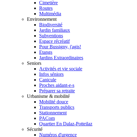
Cimetière
Routes
Multimédia
Environnement
Biodiversité
Jardin familiaux
Subventions
Espace récréatif
Pour Bussigny, j'agis!
Etangs
Jardins Extraordinaires
Seniors
Activités et vie sociale
Infos séniors
Canicule
Proches aidant-e-s
Préparer sa retraite
Urbanisme & mobilité
Mobilité douce
Transports publics
Stationnement
PACom
Quartier En Dalaz-Potteilaz
Sécurité
Numéros d'urgence