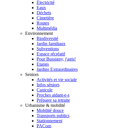
Électricité
Eaux
Déchets
Cimetière
Routes
Multimédia
Environnement
Biodiversité
Jardin familiaux
Subventions
Espace récréatif
Pour Bussigny, j'agis!
Etangs
Jardins Extraordinaires
Seniors
Activités et vie sociale
Infos séniors
Canicule
Proches aidant-e-s
Préparer sa retraite
Urbanisme & mobilité
Mobilité douce
Transports publics
Stationnement
PACom