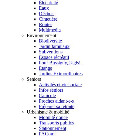
Électricité
Eaux
Déchets
Cimetière
Routes
Multimédia
Environnement
Biodiversité
Jardin familiaux
Subventions
Espace récréatif
Pour Bussigny, j'agis!
Etangs
Jardins Extraordinaires
Seniors
Activités et vie sociale
Infos séniors
Canicule
Proches aidant-e-s
Préparer sa retraite
Urbanisme & mobilité
Mobilité douce
Transports publics
Stationnement
PACom