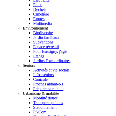
Électricité
Eaux
Déchets
Cimetière
Routes
Multimédia
Environnement
Biodiversité
Jardin familiaux
Subventions
Espace récréatif
Pour Bussigny, j'agis!
Etangs
Jardins Extraordinaires
Seniors
Activités et vie sociale
Infos séniors
Canicule
Proches aidant-e-s
Préparer sa retraite
Urbanisme & mobilité
Mobilité douce
Transports publics
Stationnement
PACom