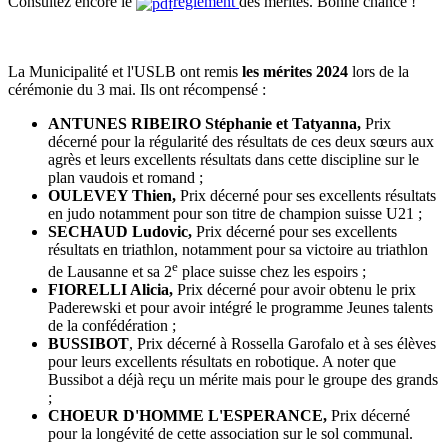
Consultez encore le
règlement
des mérites. Bonne chance !
La Municipalité et l'USLB ont remis
les mérites 2024
lors de la
cérémonie du 3 mai. Ils ont récompensé :
ANTUNES RIBEIRO Stéphanie et Tatyanna,
Prix
décerné pour la régularité des résultats de ces deux sœurs aux
agrès et leurs excellents résultats dans cette discipline sur le
plan vaudois et romand ;
OULEVEY Thien,
Prix décerné pour ses excellents résultats
en judo notamment pour son titre de champion suisse U21 ;
SECHAUD Ludovic,
Prix décerné pour ses excellents
résultats en triathlon, notamment pour sa victoire au triathlon
e
de Lausanne et sa 2
place suisse chez les espoirs ;
FIORELLI Alicia,
Prix décerné pour avoir obtenu le prix
Paderewski et pour avoir intégré le programme Jeunes talents
de la confédération ;
BUSSIBOT
, Prix décerné à Rossella Garofalo et à ses élèves
pour leurs excellents résultats en robotique. A noter que
Bussibot a déjà reçu un mérite mais pour le groupe des grands
;
CHOEUR D'HOMME L'ESPERANCE,
Prix décerné
pour la longévité de cette association sur le sol communal.