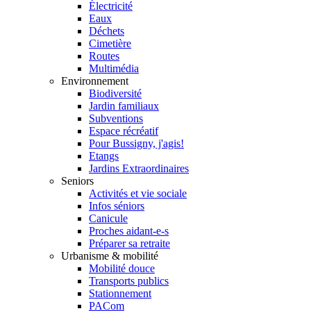
Électricité
Eaux
Déchets
Cimetière
Routes
Multimédia
Environnement
Biodiversité
Jardin familiaux
Subventions
Espace récréatif
Pour Bussigny, j'agis!
Etangs
Jardins Extraordinaires
Seniors
Activités et vie sociale
Infos séniors
Canicule
Proches aidant-e-s
Préparer sa retraite
Urbanisme & mobilité
Mobilité douce
Transports publics
Stationnement
PACom