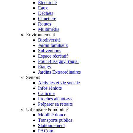
Électricité
Eaux
Déchets
Cimetière
Routes
Multimédia
Environnement
Biodiversité
Jardin familiaux
Subventions
Espace récréatif
Pour Bussigny, j'agis!
Etangs
Jardins Extraordinaires
Seniors
Activités et vie sociale
Infos séniors
Canicule
Proches aidant-e-s
Préparer sa retraite
Urbanisme & mobilité
Mobilité douce
Transports publics
Stationnement
PACom