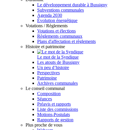
Le développement durable à Bussigny
Subventions communales
Agenda 2030
Évolution énergétique
Votations / Règlements
Votations et élections
Règlements communaux
Plans d'affectation et règlements
Histoire et patrimoine
Le mot de la Syndique
Les atouts de Bussigny
Un peu d’histoire
Perspectives
Patrimoine
Archives communales
Le conseil communal
Composition
Séances
Préavis et rapports
Liste des commissions
Motions-Postulats
Rapports de gestion
Plus proche de vous