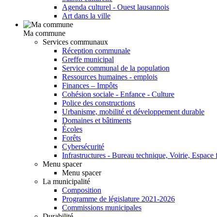
Agenda culturel - Ouest lausannois
Art dans la ville
Ma commune
Services communaux
Réception communale
Greffe municipal
Service communal de la population
Ressources humaines - emplois
Finances – Impôts
Cohésion sociale - Enfance - Culture
Police des constructions
Urbanisme, mobilité et développement durable
Domaines et bâtiments
Écoles
Forêts
Cybersécurité
Infrastructures - Bureau technique, Voirie, Espace f
Menu spacer
Menu spacer
La municipalité
Composition
Programme de législature 2021-2026
Commissions municipales
Durabilité