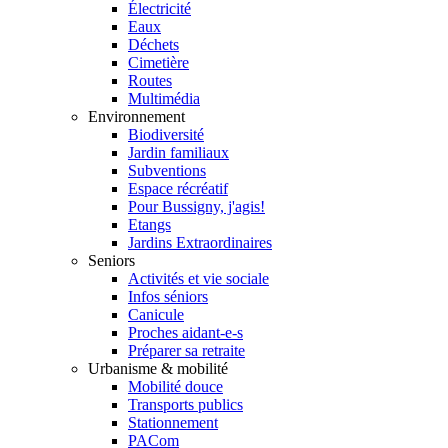
Électricité
Eaux
Déchets
Cimetière
Routes
Multimédia
Environnement
Biodiversité
Jardin familiaux
Subventions
Espace récréatif
Pour Bussigny, j'agis!
Etangs
Jardins Extraordinaires
Seniors
Activités et vie sociale
Infos séniors
Canicule
Proches aidant-e-s
Préparer sa retraite
Urbanisme & mobilité
Mobilité douce
Transports publics
Stationnement
PACom