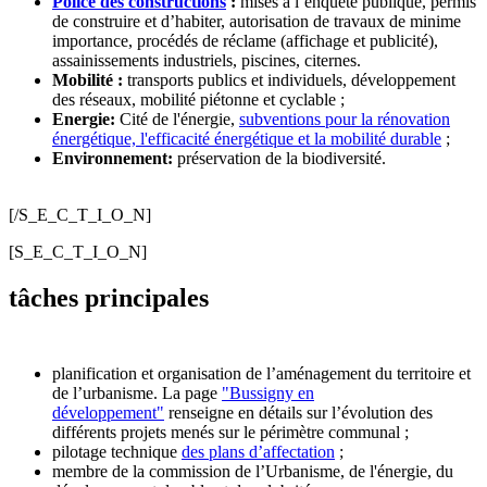
Police des constructions
:
mises à l’enquête publique, permis
de construire et d’habiter, autorisation de travaux de minime
importance, procédés de réclame (affichage et publicité),
assainissements industriels,
piscines
, citernes.
Mobilité :
transports publics et individuels, développement
des réseaux, mobilité piétonne et cyclable ;
Energie:
Cité de l'énergie,
subventions pour la rénovation
énergétique, l'efficacité énergétique et la mobilité durable
;
Environnement:
préservation de la biodiversité.
[/S_E_C_T_I_O_N]
[S_E_C_T_I_O_N]
tâches principales
planification et organisation de l’aménagement du territoire et
de l’urbanisme. La page
"Bussigny en
développement"
renseigne en détails sur l’évolution des
différents projets menés sur le périmètre communal ;
pilotage technique
des plans d’affectation
;
membre de la commission de l’Urbanisme, de l'énergie, du