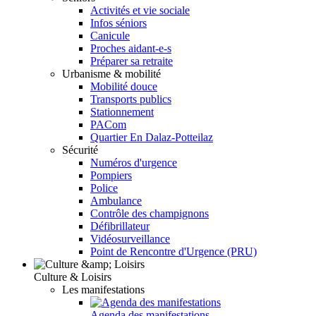
Activités et vie sociale
Infos séniors
Canicule
Proches aidant-e-s
Préparer sa retraite
Urbanisme & mobilité
Mobilité douce
Transports publics
Stationnement
PACom
Quartier En Dalaz-Potteilaz
Sécurité
Numéros d'urgence
Pompiers
Police
Ambulance
Contrôle des champignons
Défibrillateur
Vidéosurveillance
Point de Rencontre d'Urgence (PRU)
Culture & Loisirs
Les manifestations
Agenda des manifestations