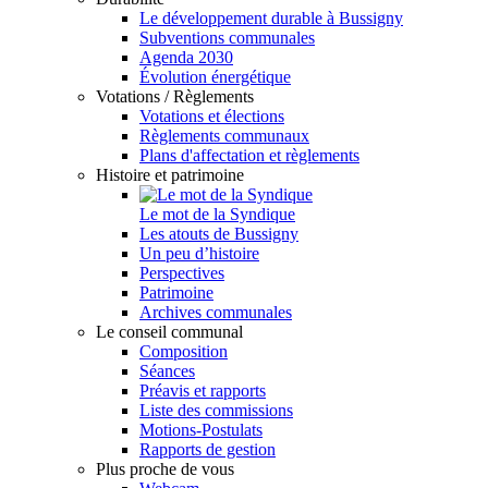
Le développement durable à Bussigny
Subventions communales
Agenda 2030
Évolution énergétique
Votations / Règlements
Votations et élections
Règlements communaux
Plans d'affectation et règlements
Histoire et patrimoine
Le mot de la Syndique
Les atouts de Bussigny
Un peu d’histoire
Perspectives
Patrimoine
Archives communales
Le conseil communal
Composition
Séances
Préavis et rapports
Liste des commissions
Motions-Postulats
Rapports de gestion
Plus proche de vous