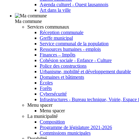
Agenda culturel - Ouest lausannois
Art dans la ville
Ma commune
Services communaux
Réception communale
Greffe municipal
Service communal de la population
Ressources humaines - emplois
Finances – Impôts
Cohésion sociale - Enfance - Culture
Police des constructions
Urbanisme, mobilité et développement durable
Domaines et bâtiments
Écoles
Forêts
Cybersécurité
Infrastructures - Bureau technique, Voirie, Espace f
Menu spacer
Menu spacer
La municipalité
Composition
Programme de législature 2021-2026
Commissions municipales
Durabilité