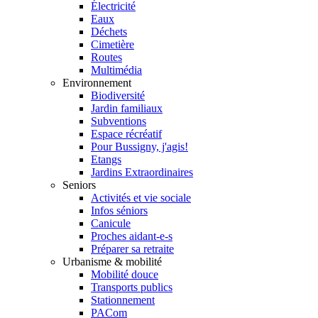
Électricité
Eaux
Déchets
Cimetière
Routes
Multimédia
Environnement
Biodiversité
Jardin familiaux
Subventions
Espace récréatif
Pour Bussigny, j'agis!
Etangs
Jardins Extraordinaires
Seniors
Activités et vie sociale
Infos séniors
Canicule
Proches aidant-e-s
Préparer sa retraite
Urbanisme & mobilité
Mobilité douce
Transports publics
Stationnement
PACom