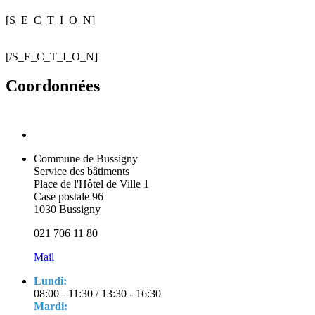
[S_E_C_T_I_O_N]
[/S_E_C_T_I_O_N]
Coordonnées
Commune de Bussigny
Service des bâtiments
Place de l'Hôtel de Ville 1
Case postale 96
1030 Bussigny
021 706 11 80
Mail
Lundi:
08:00 - 11:30 / 13:30 - 16:30
Mardi: