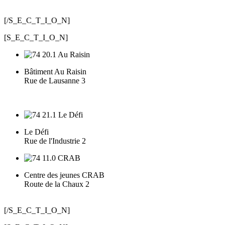
[/S_E_C_T_I_O_N]
[S_E_C_T_I_O_N]
Bâtiment Au Raisin
Rue de Lausanne 3
Le Défi
Rue de l'Industrie 2
Centre des jeunes CRAB
Route de la Chaux 2
[/S_E_C_T_I_O_N]