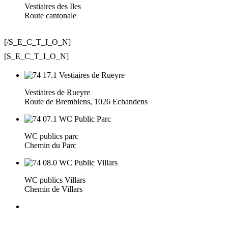
Vestiaires des Iles
Route cantonale
[/S_E_C_T_I_O_N]
[S_E_C_T_I_O_N]
Vestiaires de Rueyre
Route de Bremblens, 1026 Echandens
WC publics parc
Chemin du Parc
WC publics Villars
Chemin de Villars