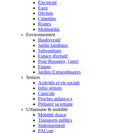
Électricité
Eaux
Déchets
Cimetière
Routes
Multimédia
Environnement
Biodiversité
Jardin familiaux
Subventions
Espace récréatif
Pour Bussigny, j'agis!
Etangs
Jardins Extraordinaires
Seniors
Activités et vie sociale
Infos séniors
Canicule
Proches aidant-e-s
Préparer sa retraite
Urbanisme & mobilité
Mobilité douce
Transports publics
Stationnement
PACom