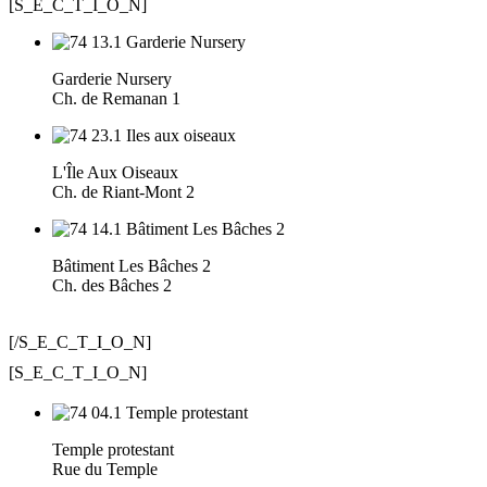
[S_E_C_T_I_O_N]
Garderie Nursery
Ch. de Remanan 1
L'Île Aux Oiseaux
Ch. de Riant-Mont 2
Bâtiment Les Bâches 2
Ch. des Bâches 2
[/S_E_C_T_I_O_N]
[S_E_C_T_I_O_N]
Temple protestant
Rue du Temple