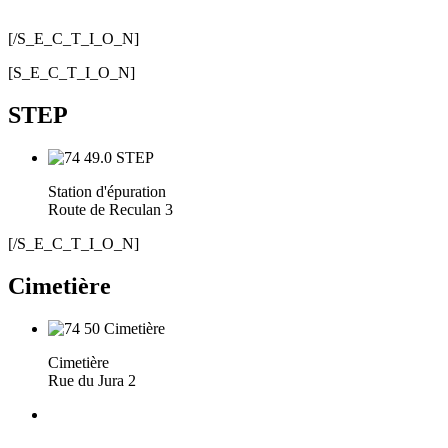
[/S_E_C_T_I_O_N]
[S_E_C_T_I_O_N]
STEP
Station d'épuration
Route de Reculan 3
[/S_E_C_T_I_O_N]
Cimetière
Cimetière
Rue du Jura 2