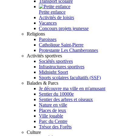
Transport scolaire
Petite enfance
Activités de loisirs
Vacances
Concours projets jeunesse
Religions
Paroisses
Catholique Saint-Pierre
Protestante Les Chamberonnes
Activités sportives
Sociétés sportives
Infrastructures sportives
Midnight Sport
Sports scolaires facultatifs (SSF)
Balades & Parcs
Je découvre ma ville en m'amusant
Sentier du 10000e
Sentier des arbres et oiseaux
Nature en ville
Places de jeux
Ville jouable
Parc du Centre
Trésor des Forêts
Culture