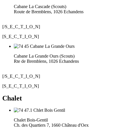
Cabane La Cascade (Scouts)
Route de Bremblens, 1026 Echandens
[/S_E_C_T_I_O_N]
[S_E_C_T_I_O_N]
Cabane La Grande Ours (Scouts)
Rte de Bremblens, 1026 Echandens
[/S_E_C_T_I_O_N]
[S_E_C_T_I_O_N]
Chalet
Chalet Bois-Gentil
Ch. des Quartiers 7, 1660 Château d'Oex