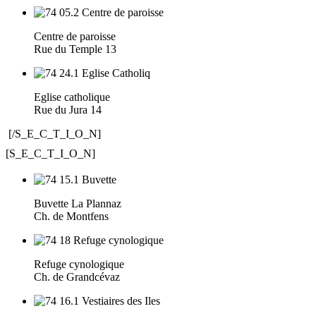
Centre de paroisse
Rue du Temple 13
Eglise catholique
Rue du Jura 14
[/S_E_C_T_I_O_N]
[S_E_C_T_I_O_N]
Buvette La Plannaz
Ch. de Montfens
Refuge cynologique
Ch. de Grandcévaz