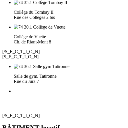
Collège du Tombay II
Rue des Collèges 2 bis
Collège de Vuette
Ch. de Riant-Mont 8
[/S_E_C_T_I_O_N]
[S_E_C_T_I_O_N]
Salle de gym. Tatironne
Rue du Jura 7
[/S_E_C_T_I_O_N]
BÂTIMENT locatif