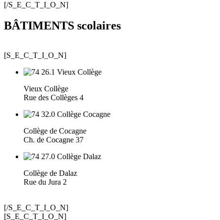
[/S_E_C_T_I_O_N]
BÂTIMENTS scolaires
[S_E_C_T_I_O_N]
Vieux Collège
Rue des Collèges 4
Collège de Cocagne
Ch. de Cocagne 37
Collège de Dalaz
Rue du Jura 2
[/S_E_C_T_I_O_N]
[S_E_C_T_I_O_N]