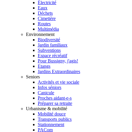
Électricité
Eaux
Déchets
Cimetière
Routes
Multimédia
Environnement
Biodiversité
Jardin familiaux
Subventions
Espace récréatif
Pour Bussigny, j'agis!
Etangs
Jardins Extraordinaires
Seniors
Activités et vie sociale
Infos séniors
Canicule
Proches aidant-e-s
Préparer sa retraite
Urbanisme & mobilité
Mobilité douce
Transports publics
Stationnement
PACom