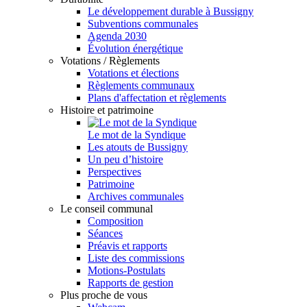
Le développement durable à Bussigny
Subventions communales
Agenda 2030
Évolution énergétique
Votations / Règlements
Votations et élections
Règlements communaux
Plans d'affectation et règlements
Histoire et patrimoine
Le mot de la Syndique
Les atouts de Bussigny
Un peu d’histoire
Perspectives
Patrimoine
Archives communales
Le conseil communal
Composition
Séances
Préavis et rapports
Liste des commissions
Motions-Postulats
Rapports de gestion
Plus proche de vous