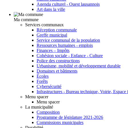
Agenda culturel - Ouest lausannois
Art dans la ville
Ma commune
Services communaux
Réception communale
Greffe municipal
Service communal de la population
Ressources humaines - emplois
Finances – Impôts
Cohésion sociale - Enfance - Culture
Police des constructions
Urbanisme, mobilité et développement durable
Domaines et bâtiments
Écoles
Forêts
Cybersécurité
Infrastructures - Bureau technique, Voirie, Espace f
Menu spacer
Menu spacer
La municipalité
Composition
Programme de législature 2021-2026
Commissions municipales
Durabilité