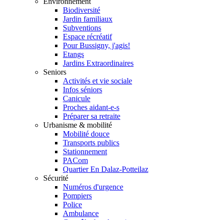
Environnement
Biodiversité
Jardin familiaux
Subventions
Espace récréatif
Pour Bussigny, j'agis!
Etangs
Jardins Extraordinaires
Seniors
Activités et vie sociale
Infos séniors
Canicule
Proches aidant-e-s
Préparer sa retraite
Urbanisme & mobilité
Mobilité douce
Transports publics
Stationnement
PACom
Quartier En Dalaz-Potteilaz
Sécurité
Numéros d'urgence
Pompiers
Police
Ambulance