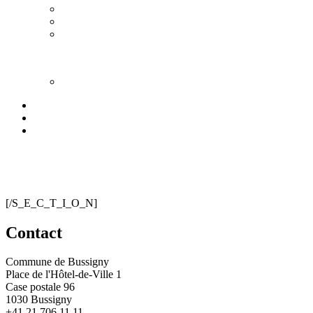
[/S_E_C_T_I_O_N]
Contact
Commune de Bussigny
Place de l'Hôtel-de-Ville 1
Case postale 96
1030 Bussigny
+41 21 706 11 11