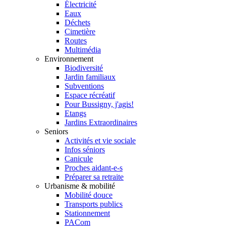
Électricité
Eaux
Déchets
Cimetière
Routes
Multimédia
Environnement
Biodiversité
Jardin familiaux
Subventions
Espace récréatif
Pour Bussigny, j'agis!
Etangs
Jardins Extraordinaires
Seniors
Activités et vie sociale
Infos séniors
Canicule
Proches aidant-e-s
Préparer sa retraite
Urbanisme & mobilité
Mobilité douce
Transports publics
Stationnement
PACom