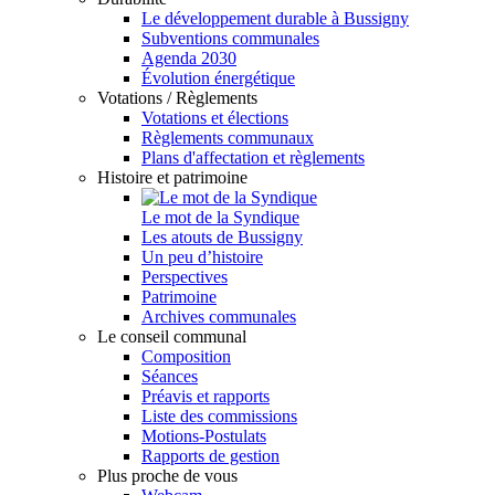
Le développement durable à Bussigny
Subventions communales
Agenda 2030
Évolution énergétique
Votations / Règlements
Votations et élections
Règlements communaux
Plans d'affectation et règlements
Histoire et patrimoine
Le mot de la Syndique
Les atouts de Bussigny
Un peu d’histoire
Perspectives
Patrimoine
Archives communales
Le conseil communal
Composition
Séances
Préavis et rapports
Liste des commissions
Motions-Postulats
Rapports de gestion
Plus proche de vous