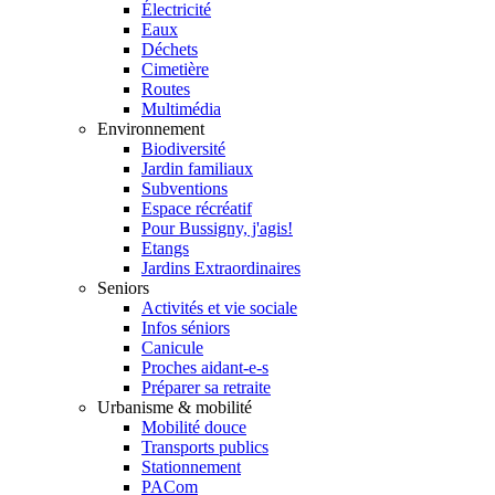
Électricité
Eaux
Déchets
Cimetière
Routes
Multimédia
Environnement
Biodiversité
Jardin familiaux
Subventions
Espace récréatif
Pour Bussigny, j'agis!
Etangs
Jardins Extraordinaires
Seniors
Activités et vie sociale
Infos séniors
Canicule
Proches aidant-e-s
Préparer sa retraite
Urbanisme & mobilité
Mobilité douce
Transports publics
Stationnement
PACom