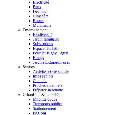
Électricité
Eaux
Déchets
Cimetière
Routes
Multimédia
Environnement
Biodiversité
Jardin familiaux
Subventions
Espace récréatif
Pour Bussigny, j'agis!
Etangs
Jardins Extraordinaires
Seniors
Activités et vie sociale
Infos séniors
Canicule
Proches aidant-e-s
Préparer sa retraite
Urbanisme & mobilité
Mobilité douce
Transports publics
Stationnement
PACom