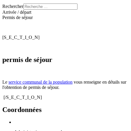
Rechercher
Arrivée / départ
Permis de séjour
[S_E_C_T_I_O_N]
permis de séjour
Le
service communal de la population
vous renseigne en détails sur
l'obtention de permis de séjour.
[/S_E_C_T_I_O_N]
Coordonnées