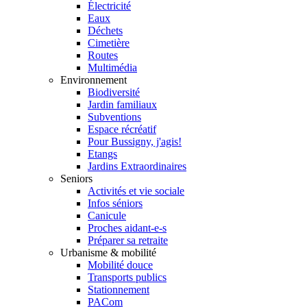
Électricité
Eaux
Déchets
Cimetière
Routes
Multimédia
Environnement
Biodiversité
Jardin familiaux
Subventions
Espace récréatif
Pour Bussigny, j'agis!
Etangs
Jardins Extraordinaires
Seniors
Activités et vie sociale
Infos séniors
Canicule
Proches aidant-e-s
Préparer sa retraite
Urbanisme & mobilité
Mobilité douce
Transports publics
Stationnement
PACom