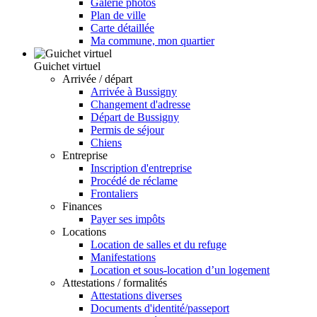
Galerie photos
Plan de ville
Carte détaillée
Ma commune, mon quartier
Guichet virtuel
Arrivée / départ
Arrivée à Bussigny
Changement d'adresse
Départ de Bussigny
Permis de séjour
Chiens
Entreprise
Inscription d'entreprise
Procédé de réclame
Frontaliers
Finances
Payer ses impôts
Locations
Location de salles et du refuge
Manifestations
Location et sous-location d’un logement
Attestations / formalités
Attestations diverses
Documents d'identité/passeport