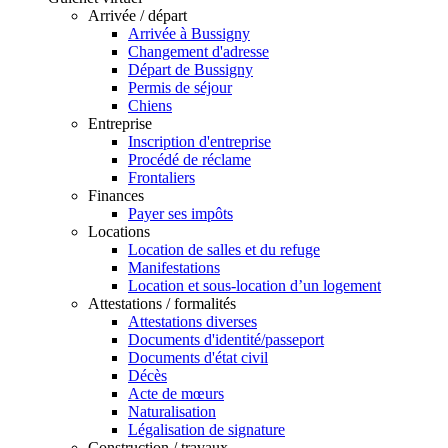
Arrivée / départ
Arrivée à Bussigny
Changement d'adresse
Départ de Bussigny
Permis de séjour
Chiens
Entreprise
Inscription d'entreprise
Procédé de réclame
Frontaliers
Finances
Payer ses impôts
Locations
Location de salles et du refuge
Manifestations
Location et sous-location d’un logement
Attestations / formalités
Attestations diverses
Documents d'identité/passeport
Documents d'état civil
Décès
Acte de mœurs
Naturalisation
Légalisation de signature
Construction / travaux