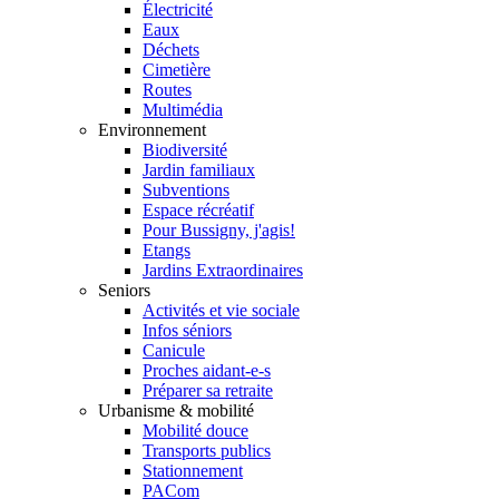
Électricité
Eaux
Déchets
Cimetière
Routes
Multimédia
Environnement
Biodiversité
Jardin familiaux
Subventions
Espace récréatif
Pour Bussigny, j'agis!
Etangs
Jardins Extraordinaires
Seniors
Activités et vie sociale
Infos séniors
Canicule
Proches aidant-e-s
Préparer sa retraite
Urbanisme & mobilité
Mobilité douce
Transports publics
Stationnement
PACom