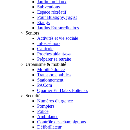
Jardin familiaux
Subventions
Espace récréatif
Pour Bussigny, j'agis!
Etangs
Jardins Extraordinaires
Seniors
Activités et vie sociale
Infos séniors
Canicule
Proches aidant-e-s
Préparer sa retraite
Urbanisme & mobilité
Mobilité douce
Transports publics
Stationnement
PACom
Quartier En Dalaz-Potteilaz
Sécurité
Numéros d'urgence
Pompiers
Police
Ambulance
Contrôle des champignons
Défibrillateur