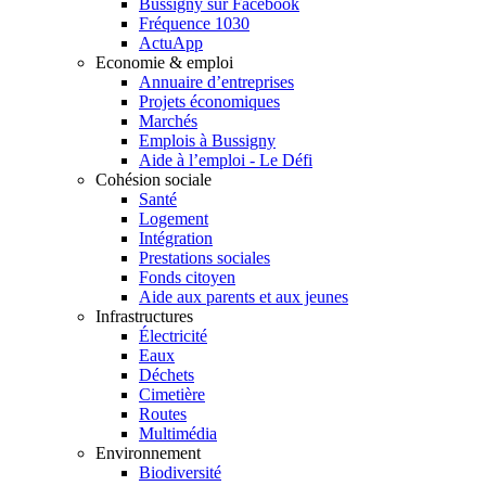
Bussigny sur Facebook
Fréquence 1030
ActuApp
Economie & emploi
Annuaire d’entreprises
Projets économiques
Marchés
Emplois à Bussigny
Aide à l’emploi - Le Défi
Cohésion sociale
Santé
Logement
Intégration
Prestations sociales
Fonds citoyen
Aide aux parents et aux jeunes
Infrastructures
Électricité
Eaux
Déchets
Cimetière
Routes
Multimédia
Environnement
Biodiversité