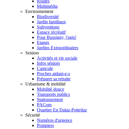
Routes
Multimédia
Environnement
Biodiversité
Jardin familiaux
Subventions
Espace récréatif
Pour Bussigny, j'agis!
Etangs
Jardins Extraordinaires
Seniors
Activités et vie sociale
Infos séniors
Canicule
Proches aidant-e-s
Préparer sa retraite
Urbanisme & mobilité
Mobilité douce
Transports publics
Stationnement
PACom
Quartier En Dalaz-Potteilaz
Sécurité
Numéros d'urgence
Pompiers