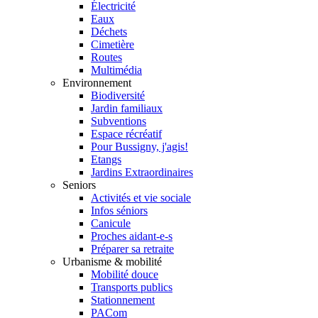
Électricité
Eaux
Déchets
Cimetière
Routes
Multimédia
Environnement
Biodiversité
Jardin familiaux
Subventions
Espace récréatif
Pour Bussigny, j'agis!
Etangs
Jardins Extraordinaires
Seniors
Activités et vie sociale
Infos séniors
Canicule
Proches aidant-e-s
Préparer sa retraite
Urbanisme & mobilité
Mobilité douce
Transports publics
Stationnement
PACom