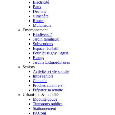
Électricité
Eaux
Déchets
Cimetière
Routes
Multimédia
Environnement
Biodiversité
Jardin familiaux
Subventions
Espace récréatif
Pour Bussigny, j'agis!
Etangs
Jardins Extraordinaires
Seniors
Activités et vie sociale
Infos séniors
Canicule
Proches aidant-e-s
Préparer sa retraite
Urbanisme & mobilité
Mobilité douce
Transports publics
Stationnement
PACom