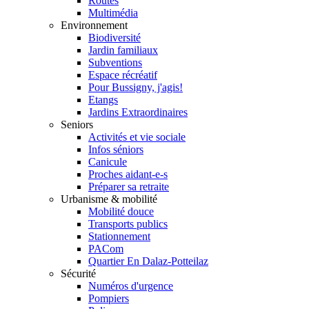
Routes
Multimédia
Environnement
Biodiversité
Jardin familiaux
Subventions
Espace récréatif
Pour Bussigny, j'agis!
Etangs
Jardins Extraordinaires
Seniors
Activités et vie sociale
Infos séniors
Canicule
Proches aidant-e-s
Préparer sa retraite
Urbanisme & mobilité
Mobilité douce
Transports publics
Stationnement
PACom
Quartier En Dalaz-Potteilaz
Sécurité
Numéros d'urgence
Pompiers