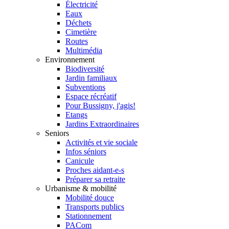
Électricité
Eaux
Déchets
Cimetière
Routes
Multimédia
Environnement
Biodiversité
Jardin familiaux
Subventions
Espace récréatif
Pour Bussigny, j'agis!
Etangs
Jardins Extraordinaires
Seniors
Activités et vie sociale
Infos séniors
Canicule
Proches aidant-e-s
Préparer sa retraite
Urbanisme & mobilité
Mobilité douce
Transports publics
Stationnement
PACom