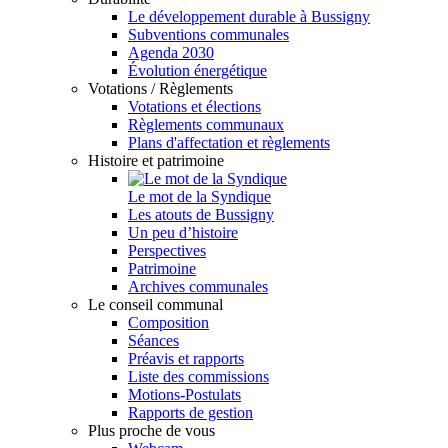
Le développement durable à Bussigny
Subventions communales
Agenda 2030
Évolution énergétique
Votations / Règlements
Votations et élections
Règlements communaux
Plans d'affectation et règlements
Histoire et patrimoine
Le mot de la Syndique
Les atouts de Bussigny
Un peu d’histoire
Perspectives
Patrimoine
Archives communales
Le conseil communal
Composition
Séances
Préavis et rapports
Liste des commissions
Motions-Postulats
Rapports de gestion
Plus proche de vous