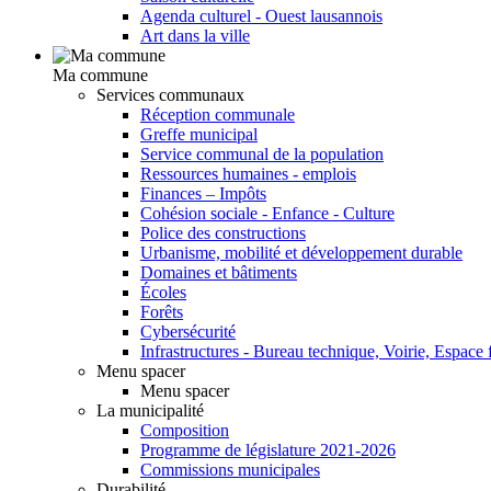
Agenda culturel - Ouest lausannois
Art dans la ville
Ma commune
Services communaux
Réception communale
Greffe municipal
Service communal de la population
Ressources humaines - emplois
Finances – Impôts
Cohésion sociale - Enfance - Culture
Police des constructions
Urbanisme, mobilité et développement durable
Domaines et bâtiments
Écoles
Forêts
Cybersécurité
Infrastructures - Bureau technique, Voirie, Espace f
Menu spacer
Menu spacer
La municipalité
Composition
Programme de législature 2021-2026
Commissions municipales
Durabilité